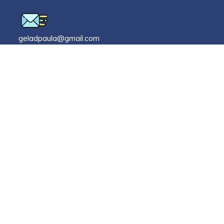
geladpaula@gmail.com
Nous sommes ouverts
7h - 18h
Lundi-vendredi
Sur demande
Soir
Sur demande
Fin de semaine