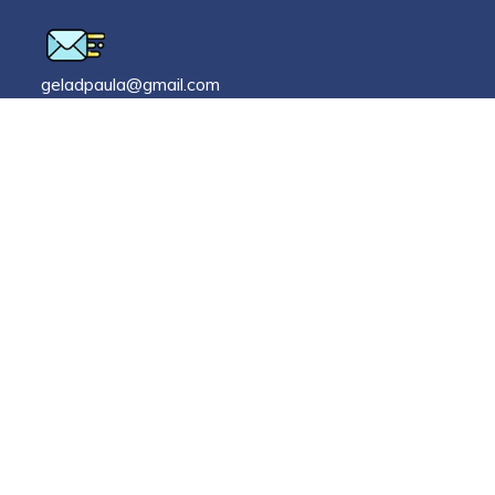
geladpaula@gmail.com
Nous sommes ouverts
7h - 18h
Lundi-vendredi
Sur demande
Soir
Sur demande
Fin de semaine